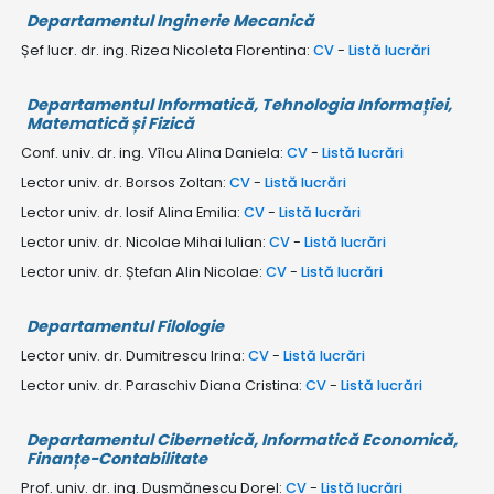
Departamentul Inginerie Mecanică
Șef lucr. dr. ing. Rizea Nicoleta Florentina:
CV
-
Listă lucrări
Departamentul Informatică, Tehnologia Informației,
Matematică și Fizică
Conf. univ. dr. ing. Vîlcu Alina Daniela:
CV
-
Listă lucrări
Lector univ. dr. Borsos Zoltan:
CV
-
Listă lucrări
Lector univ. dr. Iosif Alina Emilia:
CV
-
Listă lucrări
Lector univ. dr. Nicolae Mihai Iulian:
CV
-
Listă lucrări
Lector univ. dr. Ștefan Alin Nicolae:
CV
-
Listă lucrări
Departamentul Filologie
Lector univ. dr. Dumitrescu Irina:
CV
-
Listă lucrări
Lector univ. dr. Paraschiv Diana Cristina:
CV
-
Listă lucrări
Departamentul Cibernetică, Informatică Economică,
Finanțe-Contabilitate
Prof. univ. dr. ing. Dușmănescu Dorel:
CV
-
Listă lucrări