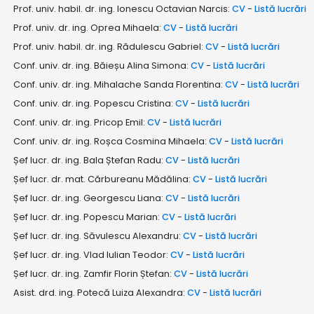
Prof. univ. habil. dr. ing. Ionescu Octavian Narcis:
CV
-
Listă lucrări
Prof. univ. dr. ing. Oprea Mihaela:
CV
-
Listă lucrări
Prof. univ. habil. dr. ing. Rădulescu Gabriel:
CV
-
Listă lucrări
Conf. univ. dr. ing. Băieșu Alina Simona:
CV
-
Listă lucrări
Conf. univ. dr. ing. Mihalache Sanda Florentina:
CV
-
Listă lucrări
Conf. univ. dr. ing. Popescu Cristina:
CV
-
Listă lucrări
Conf. univ. dr. ing. Pricop Emil:
CV
-
Listă lucrări
Conf. univ. dr. ing. Roșca Cosmina Mihaela:
CV
-
Listă lucrări
Șef lucr. dr. ing. Bala Ștefan Radu:
CV
-
Listă lucrări
Șef lucr. dr. mat. Cărbureanu Mădălina:
CV
-
Listă lucrări
Șef lucr. dr. ing. Georgescu Liana:
CV
-
Listă lucrări
Șef lucr. dr. ing. Popescu Marian:
CV
-
Listă lucrări
Șef lucr. dr. ing. Săvulescu Alexandru:
CV
-
Listă lucrări
Șef lucr. dr. ing. Vlad Iulian Teodor:
CV
-
Listă lucrări
Șef lucr. dr. ing. Zamfir Florin Ștefan:
CV
-
Listă lucrări
Asist. drd. ing. Potecă Luiza Alexandra:
CV
-
Listă lucrări