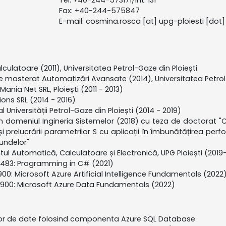
Tel: +40-244-573171/int. 131
Fax: +40-244-575847
E-mail: cosmina.rosca [at] upg-ploiesti [dot]
lculatoare (2011), Universitatea Petrol-Gaze din Ploiești
 masterat Automatizări Avansate (2014), Universitatea Petrol-
nia Net SRL, Ploiești (2011 - 2013)
ions SRL (2014 - 2016)
 Universității Petrol-Gaze din Ploiești (2014 - 2019)
 în domeniul Ingineria Sistemelor (2018) cu teza de doctorat "C
i și prelucrării parametrilor S cu aplicații în îmbunătățirea per
undelor"
tul Automatică, Calculatoare și Electronică, UPG Ploiești (2019
483: Programming in C# (2021)
0: Microsoft Azure Artificial Intelligence Fundamentals (2022
900: Microsoft Azure Data Fundamentals (2022)
elor de date folosind componenta Azure SQL Database