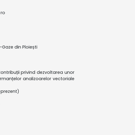
 ro
Gaze din Ploiești
ontribuții privind dezvoltarea unor
formanțelor analizoarelor vectoriale
-prezent)
)