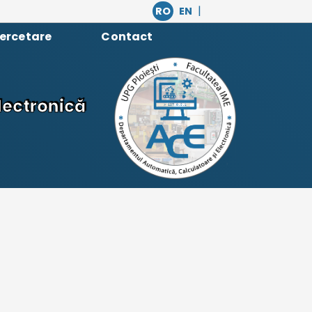
|
RO
EN
ercetare
Contact
lectronică