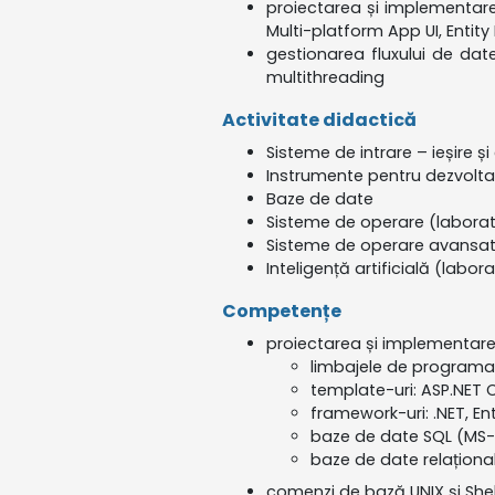
proiectarea și implementare
Multi-platform App UI, Entity
gestionarea fluxului de date 
multithreading
Activitate didactică
Sisteme de intrare – ieșire ș
Instrumente pentru dezvolt
Baze de date
Sisteme de operare (laborat
Sisteme de operare avansat
Inteligență artificială (labor
Competențe
proiectarea și implementarea 
limbajele de programa
template-uri: ASP.NET
framework-uri: .NET, E
baze de date SQL (MS-
baze de date relațional
comenzi de bază UNIX și Shel