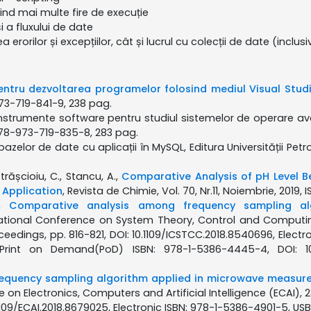
nd mai multe fire de execuție
 a fluxului de date
 erorilor și excepțiilor, cât și lucrul cu colecții de date (inclus
)
ntru dezvoltarea programelor folosind mediul Visual Stud
-973-719-841-9, 238 pag.
 Instrumente software pentru studiul sistemelor de operare avan
 978-973-719-835-8, 283 pag.
zelor de date cu aplicații în MySQL, Editura Universității Petro
trășcioiu, C., Stancu, A.,
Comparative Analysis of pH Level B
 Application
, Revista de Chimie, Vol. 70, Nr.11, Noiembrie, 2019
.,
Comparative analysis among frequency sampling al
national Conference on System Theory, Control and Computing
eedings, pp. 816-821, DOI: 10.1109/ICSTCC.2018.8540696, Elect
Print on Demand(PoD) ISBN: 978-1-5386-4445-4, DOI: 10.
requency sampling algorithm applied in microwave measur
 on Electronics, Computers and Artificial Intelligence (ECAI), 
.1109/ECAI.2018.8679025, Electronic ISBN: 978-1-5386-4901-5, US