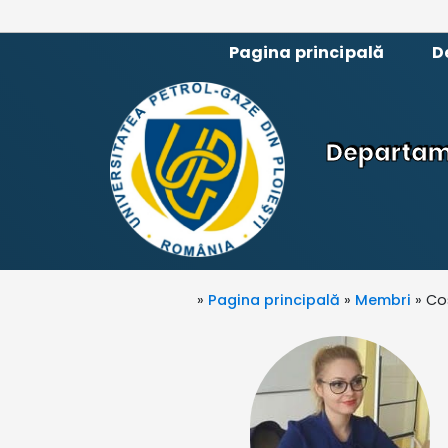
Pagina principală
D
Departame
»
Pagina principală
»
Membri
» Co