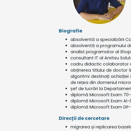
Biografie
absolventă a specializării Ca
absolventă a programului de
analist programator al ShopMa
consultant IT al Anritsu Solut
cadru didactic colaborator al
obținerea titlului de doctor
algoritmi destinați achiziție
de rețea din domeniul micro
șef de lucrări la Departamen
diplomă Microsoft Exam 70-
diplomă Microsoft Exam AI-90
diplomă Microsoft Exam DP-
Direcții de cercetare
migrarea și replicarea baz