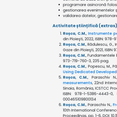
programare asincronă folosi
gestionarea evenimentelor și
validarea datelor, gestionarea
Activitate științifică (extras
Roșca, C.M.
,
Instrumente pe
din Ploieşti, 2022, ISBN: 978
Roșca, C.M.
, Rădulescu, G.,
Gaze din Ploieşti, 2021, ISBN
Roșca, C.M.
, Fundamentele ba
973-719-760-3, 235 pag.
Roșca, C.M.
, Popescu, M., Pă
Using Dedicated Developed
Roșca, C.M.
, Paraschiv N
measurements
, 22nd Inter
Sinaia, România, ICSTCC Proc
ISBN: 978-1-5386-4443-0, 
000465109800134
Roșca, C.M.
, Paraschiv N.,
F
10th International Conference
Proceedings, pp. 1-6, DOI: 10