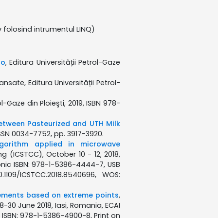
iv folosind intrumentul LINQ)
io
, Editura Universității Petrol-Gaze
sate, Editura Universității Petrol-
l-Gaze din Ploieşti, 2019, ISBN 978-
etween Pasteurized and UTH Milk
, ISSN 0034-7752, pp. 3917-3920.
gorithm applied in microwave
 (ICSTCC), October 10 - 12, 2018,
ronic ISBN: 978-1-5386-4444-7, USB
1109/ICSTCC.2018.8540696, WOS:
ements based on extreme points
,
28-30 June 2018, Iasi, Romania, ECAI
B ISBN: 978-1-5386-4900-8, Print on