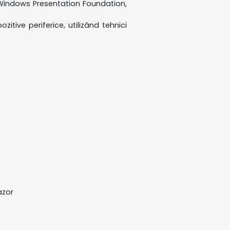
 Windows Presentation Foundation,
itive periferice, utilizând tehnici
azor