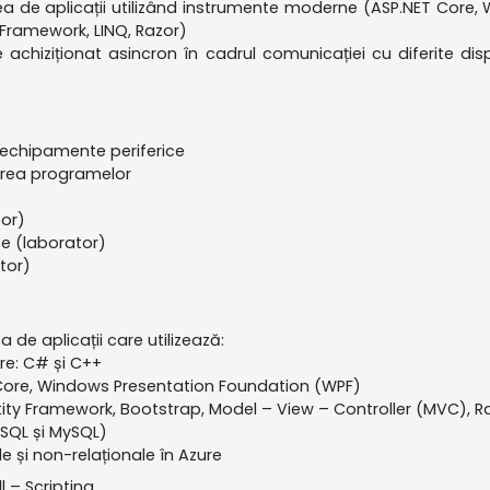
a de aplicații utilizând instrumente moderne (ASP.NET Core,
 Framework, LINQ, Razor)
achiziționat asincron în cadrul comunicației cu diferite dispoz
i echipamente periferice
area programelor
or)
e (laborator)
ator)
de aplicații care utilizează:
re: C# și C++
 Core, Windows Presentation Foundation (WPF)
ntity Framework, Bootstrap, Model – View – Controller (MVC), R
SQL și MySQL)
e și non-relaționale în Azure
l – Scripting