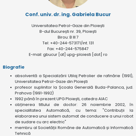
Conf. univ. dr. ing. Gabriela Bucur
Universitatea Petrol-Gaze din Ploiești
B-dul București nr. 39, Ploiești
Birou: B III 7
Tel: +40-244-573171/int. 131
Fax: +40-244-575847
E-mail: gbucur [at] upg-ploiesti [dot] ro
Biografie
absolventă a Specializării Utilaj Petrolier de rafinărie (1991),
Universitatea Petrol-Gaze din Ploiești
profesor suplinitor la Școala Generală Buda-Palanca, jud.
Prahova (1991-1992)
1992 până în prezent UPG Ploiești, catedra AIAC
obținerea titlului de doctor: 26 noiembrie 2002, în
specialitatea Automatică, cu tema: "Contribuții la
elaborarea unui sistem automat de conducere a unui robot
de sudare cu arc electric"
membru al Societății Române de Automatică și Informatică
Tehnică