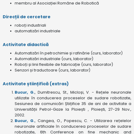
membru al Asociației Române de Robotică
Direcții de cercetare
roboți industriali
automatizări industriale
Activitate didactică
Automatizări în petrochimie și rafinărie (curs, laborator)
Automatizări industriale (curs, laborator)
Roboți și linii flexibile de fabricație (curs, laborator)
Senzori și traductoare (curs, laborator)
Activitate științifică (extras)
Bucur, G.
, Dumitrescu, St., Micloși, V. - Rețele neuronale
utilizate în conducerea proceselor de sudare robotizate,
Sesiunea de comunicări Știițifice 35 de ani de activitate a
Universității Petrol-Gaze la Ploiești , Ploiești, 27-29 Nov.,
2002.
Bucur, G.
, Cangea, O., Popescu, C. - Utilizarea rețelelor
neuronale artificiale în conducerea proceselor de sudare
robotizate, 6th Conference on fine mechanic and