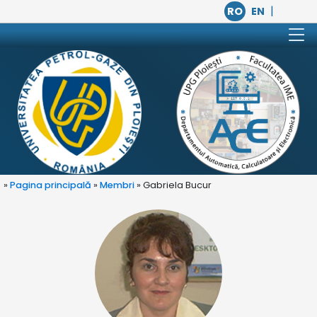
|
RO
EN
»
Pagina principală
»
Membri
» Gabriela Bucur